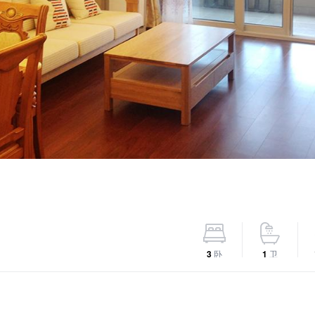
3
卧
1
卫