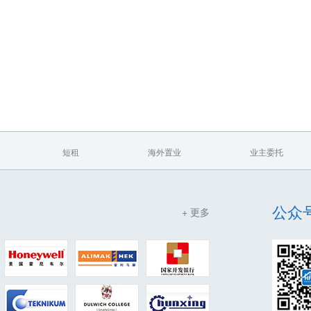
短租
海外置业
业主委托
公众
+ 更多