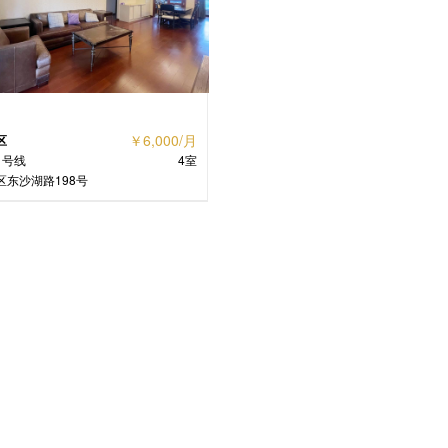
￥6,000/月
区
1号线
4室
区东沙湖路198号