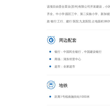
该项目由晋合置业(苏州)有限公司开发建设，小
齐全。中小学:园区三中、第二实验小学、新加坡国
政 银行:工行、建行 医院:九龙医院 占地面积:863
周边配套
银行：中国民生银行，中国建设银行
商场：湖东邻里中心
超市：全家超市
地铁
距离1号线南施街站1000米